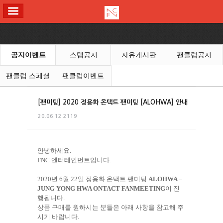
ALL MENU
공지이벤트
스탭공지
자유게시판
팬클럽공지
팬클럽 스페셜
팬클럽이벤트
[팬미팅] 2020 정용화 온택트 팬미팅 [ALOHWA] 안내
20.06.12
2119
안녕하세요
.
FNC
엔터테인먼트입니다
.
2020
년
6
월
22
일 정용화 온택트 팬미팅
ALOHWA –
JUNG YONG HWA ONTACT FANMEETING
이 진
행됩니다
.
상품 구매를 원하시는 분들은 아래 사항을 참고해 주
시기 바랍니다
.