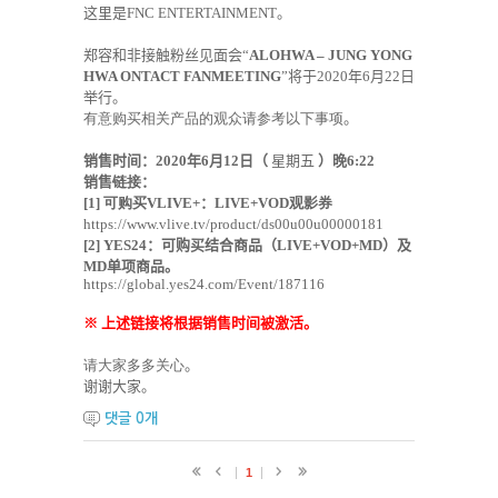
这里是
FNC ENTERTAINMENT
。
郑容和非接触粉丝见面会“
ALOHWA – JUNG YONG
HWA ONTACT FANMEETING
”将于
2020
年
6
月
22
日
举行。
有意购买相关产品的观众请参考以下事项
。
销售时间：
2020
年
6
月1
2
日（
星期五
）晚
6:22
销售
链接
：
[1]
可购买
VLIVE+
：
LIVE+VOD
观影券
https://www.vlive.tv/product/ds00u00u00000181
[2] YES24
：可购买
结合商品
（
LIVE+VOD+MD
）及
MD
单项商品。
https://global.yes24.com/Event/187116
※ 上述
链接将根据销售时间被激活。
请大家多多关心
。
谢谢大家。
댓글
0
개