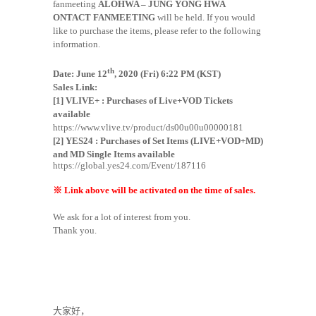
fanmeeting
ALOHWA – JUNG YONG HWA
ONTACT FANMEETING
will be held. If you would
like to purchase the items, please refer to the following
information.
th
Date: June 12
, 2020 (Fri) 6:22 PM (KST)
Sales Link:
[1] VLIVE+ : Purchases of Live+VOD Tickets
available
https://www.vlive.tv/product/ds00u00u00000181
[2] YES24 : Purchases of Set Items (LIVE+VOD+MD)
and MD Single Items available
https://global.yes24.com/Event/187116
※
Link above will be activated on the time of sales.
We ask for a lot of interest from you.
Thank you.
大家好，