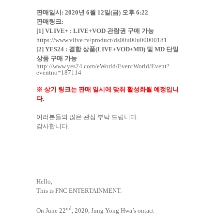
판매일시
: 2020
년
6
월
12
일
(
금
)
오후
6:22
판매링크
:
[1] VLIVE+ : LIVE+VOD
관람권 구매 가능
https://www.vlive.tv/product/ds00u00u00000181
[2] YES24 :
결합 상품
(LIVE+VOD+MD)
및
MD
단일
상품 구매 가능
http://www.yes24.com/eWorld/EventWorld/Event?
eventno=187114
※ 상기 링크는 판매 일시에 맞춰 활성화될 예정입니
다
.
여러분들의 많은 관심 부탁 드립니다
.
감사합니다
.
Hello,
This is FNC ENTERTAINMENT.
nd
On June 22
, 2020, Jung Yong Hwa’s ontact