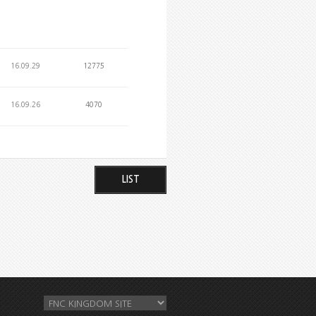
16.09.29
12775
16.09.26
4070
LIST