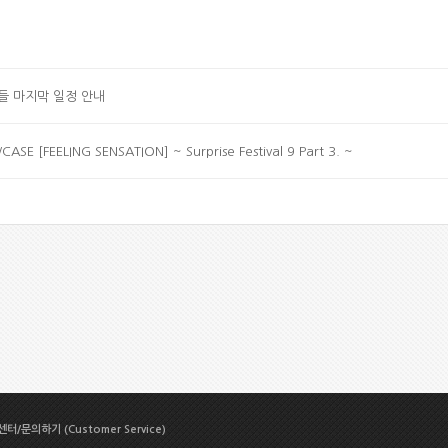
들 마지막 일정 안내
SE [FEELING SENSATION] ~ Surprise Festival 9 Part 3. ~
터/문의하기 (Customer Service)