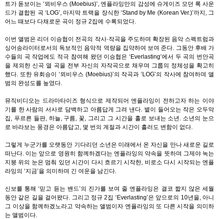
트가 돋보이는
‘
뫼비우스
(Moebius)’,
엔플라잉만의 감성에 슈게이즈 모던 록 사운
드가 결합된 곡
‘LOG’,
마지막 트랙을 장식한
‘Stand by Me (Korean Ver.)’
까지
,
그
어느 때보다 다채로운 곡이 정규
2
집에 수록되었다
.
이번 앨범은 리더 이승협이 전곡의 작사
·
작곡을 주도하며 확장된 음악 스펙트럼과
싱어송라이터로서의 독보적인 음악적 역량을 집약하여 보여 준다
.
그동안 후배 가
수들의 곡 작업에도 적극 참여해 왔던 이승협은
‘Everlasting’
에서 두 곡의 번안곡
을 제외한 신곡 열 곡을 전부 자신의 자작곡으로 채우며 그룹의 정체성을 확고히
했다
.
또한 유회승이
‘
뫼비우스
(Moebius)’
의 작곡과
‘LOG’
의 작사에 참여하며 앨
범의 완성도를 높였다
.
뮤직비디오는 드라마타이즈 형식으로 제작되어 엔플라잉이 전하고자 하는 이야
기를 한 사람의 서사로 담백하고 아름답게 그려 낸다
.
볕이 들어오는 작은 오두막
집
,
푸르른 들판
,
하늘
,
구름
,
꽃
,
그리고 그 시간을 홀로 보내는 소년
.
소년의 눈으
로 바라보는 풍경은 아름답고
,
몇 번의 계절과 시간이 흘러도 변함이 없다
.
그렇게 누군가를 오랫동안 기다리던 소년은 미래에서 온 자신을 만나 새로운 길로
떠난다
.
이는 앞으로 영원히 함께하겠다는 엔플라잉의 약속을 뜻하며 그제야 녹는
지붕 위의 눈은 멈춰 있던 시간이 다시 흐르기 시작한
,
비로소 다시 시작되는 엔플
라잉의
‘
지금
’
을 의미하며 긴 여운을 남긴다
.
신보를 통해
‘
믿고 듣는 밴드
’
의 진가를 보여 줄 엔플라잉은 결코 짧지 않은 세월
동안 같은 길을 걸어왔다
.
그리고 정규
2
집
‘Everlasting’
은 앞으로의
10
년을
,
아니
그 이상을 함께하겠노라고 약속하는 앨범이자 엔플라잉의 또 다른 시작을 의미하
는 앨범이다
.