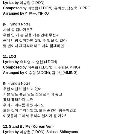
Lyrics by
이승협
(J.DON)
Composed by
이승협
(J.DON),
유회승
,
정진욱
, YIPRO
Arranged by
정진욱
, YIPRO
[N.Flying’s Note]
사실 좀 겁나거든
?
우린 안 가 본 길을 가는 건데 무섭지
근데 너랑 같이하면 잘할 수 있을 것 같아
몇 번이나 제자리더라도 너와 함께라면
11. LOG
Lyrics by
유회승
,
이승협
(J.DON)
Composed by
이승협
(J.DON),
김수빈
(AIMING)
Arranged by
이승협
(J.DON),
김수빈
(AIMING)
[N.Flying’s Note]
우린 여전히 잘하고 있어
기쁜 날도 슬픈 날도 점으로 찍어 놓고
흘러 흘러가다 보면
우리가 어디쯤에 있더라도
모든 것이 추억이었고
,
모든 순간이 청춘이었고
이것들이 모여서 우리의 일지가 될 거야
!
12. Stand By Me (Korean Ver.)
Lyrics by
이승협
(J.DON), Satoshi Shibayama