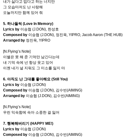
내가 싫다고 밉다고 하는 너지만
그 모습마저도 난 사랑해
오늘까지만 함께 있어 줘
5.
하나둘씩
(Love In Memory)
Lyrics by
이승협
(J.DON),
한성호
Composed by
이승협
(J.DON),
정진욱
, YIPRO, Jacob Aaron (THE HUB)
Arranged by
정진욱
, YIPRO
[N.Flying’s Note]
이별은 못 해 준 기억만 남긴다는데
내 기억 속에 넌 항상 웃고 있어
이젠 내가 널 지워도 그 미소를 잃지 마
6.
아직도 난 그대를 좋아해요
(Still You)
Lyrics by
이승협
(J.DON)
Composed by
이승협
(J.DON),
김수빈
(AIMING)
Arranged by
이승협
(J.DON),
김수빈
(AIMING)
[N.Flying’s Note]
우린 익숙함에 속아 소중한 걸 잃어
7.
행복해버리기
(HAPPY ME!)
Lyrics by
이승협
(J.DON)
Composed by
이승협
(J.DON),
김수빈
(AIMING)