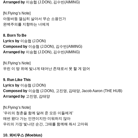
Arranged by
이승협
(J.DON),
김수빈
(AIMING)
[N.Flying’s Note]
아둥바둥 열심히 살아서 무슨 소용인가
완벽주의를 지향하는 너에게
8. Born To Be
Lyrics by
이승협
(J.DON)
Composed by
이승협
(J.DON),
김수빈
(AIMING)
Arranged by
이승협
(J.DON),
김수빈
(AIMING)
[N.Flying’s Note]
우린 이 땅 위에 빛나게 태어난 존재로서 못 할 게 없어
9. Run Like This
Lyrics by
이승협
(J.DON)
Composed by
이승협
(J.DON),
고진영
,
김태양
, Jacob Aaron (THE HUB)
Arranged by
고진영
,
김태양
[N.Flying’s Note]
‘우리의 청춘을 함께 달려 준 모든 이들에게
’
매번 왔다 가는 인연이지만 미워하지 않아
우리의 가장 빛나던 순간
,
그때를 함께해 줘서 고마워
10.
뫼비우스
(Moebius)