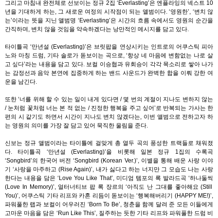
그리고 마침내 완전체로 선보이는 정규
2
집
‘Everlasting’
은 엔플라잉의 넥스트
10
년을 기대하게 하는
,
그 새로운 여정의 시작점이 되는 앨범이다
. ‘
영원한
’, ‘
변치 않
는
’
이라는 뜻을 지닌 앨범명
‘Everlasting’
은 시간의 흐름 속에서도 영원의 순간을
간직하며
,
변치 않을 것임을 약속하겠다는 낭만적인 메시지를 담고 있다
.
타이틀곡
‘
만년설
(Everlasting)’
은 브릿팝을 연상시키는 인트로의 어쿠스틱 피아
노와 마칭 드럼
,
기타 솔로가 돋보이는 곡으로
, ‘
항상 네 마음에 변함없는 나로 살
고 싶다
’
라는 내용을 담고 있다
.
보컬 이승협과 유회승이 각각 목소리로 쌓아 나가
는 감정선과 음악 본연에 집중하게 하는 밴드 사운드가 완벽한 합을 이뤄 강한 여
운을 남긴다
.
또한
‘
너를 위해 할 수 있는 일이 내게 있다면
/
몇 번의 계절이 지나도 변하지 않는
/
눈처럼 꽃처럼 너는 본 적 없는
/
진정한 행복을 주고 싶어
’
로 반복되는 가사는 한
편의 시 같기도 하면서 시간이 지나도 변치 않겠다는
,
이번 앨범으로 전하고자 하
는 영원의 의미를 가장 잘 담고 있어 묵직한 울림을 준다
.
신보는 정규 앨범이라는 타이틀에 걸맞게 총 열두 곡의 풍성한 트랙들로 채워졌
다
.
타이틀곡
‘
만년설
(Everlasting)’
을 비롯해 일본 정규
1
집의 수록곡
‘Songbird’
의 한국어 버전
‘Songbird (Korean Ver.)’,
이별을 통해 배운 사랑 이야
기
‘
사랑을 마주하고
(Rise Again)’,
내가 싫다고 하는 너지만 그 모습도 나는 사랑
한다는 내용을 담은
‘Love You Like That’,
미디엄 템포의 록 발라드곡
‘
하나둘씩
(Love In Memory)’,
얼터너티브 팝 록 장르의
‘
아직도 난 그대를 좋아해요
(Still
You)’,
어쿠스틱 기타 리프와 카혼 리듬이 돋보이는
‘
행복해버리기
(HAPPY ME!)’,
파워풀한 랩과 보컬이 어우러진
‘Born To Be’,
청춘을 함께 달려 준 모든 이들에게
고마운 마음을 담은
‘Run Like This’,
질주하는 듯한 기타 리프와 파워풀한 드럼 비