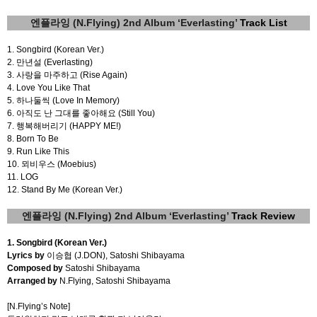
엔플라잉
(N.Flying) 2nd Album ‘Everlasting’
Track List
1. Songbird (Korean Ver.)
2.
만년설
(Everlasting)
3.
사랑을 마주하고
(Rise Again)
4. Love You Like That
5.
하나둘씩
(Love In Memory)
6.
아직도 난 그대를 좋아해요
(Still You)
7.
행복해버리기
(HAPPY ME!)
8. Born To Be
9. Run Like This
10.
뫼비우스
(Moebius)
11. LOG
12. Stand By Me (Korean Ver.)
엔플라잉
(N.Flying) 2nd Album ‘Everlasting’
Track Review
1. Songbird (Korean Ver.)
Lyrics by
이승협
(J.DON), Satoshi Shibayama
Composed by
Satoshi Shibayama
Arranged by
N.Flying, Satoshi Shibayama
[N.Flying’s Note]