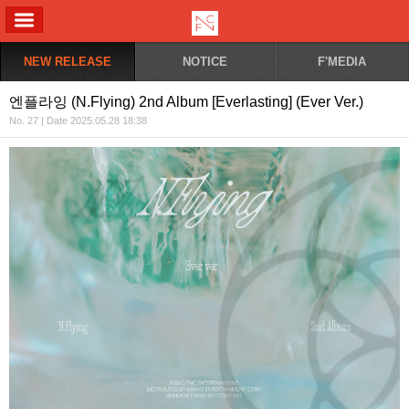
ALL MENU
NEW RELEASE
NOTICE
F'MEDIA
엔플라잉 (N.Flying) 2nd Album [Everlasting] (Ever Ver.)
No. 27 | Date 2025.05.28 18:38