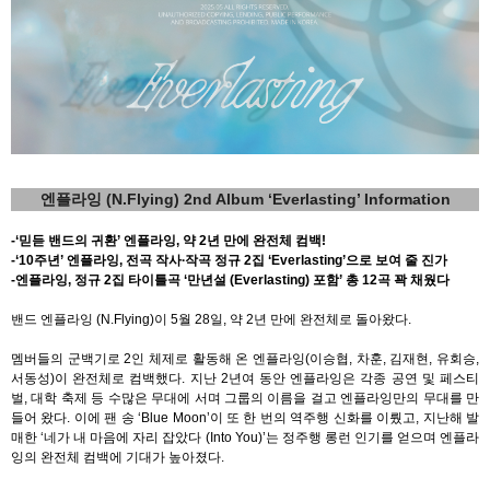
엔플라잉
(N.Flying) 2nd Album ‘Everlasting’ Information
-
‘믿듣 밴드의 귀환
’
엔플라잉
,
약
2
년 만에 완전체 컴백
!
-
‘
10
주년
’
엔플라잉
,
전곡 작사∙작곡 정규
2
집
‘Everlasting’
으로 보여 줄 진가
-
엔플라잉
,
정규
2
집 타이틀곡
‘
만년설
(Everlasting)
포함
’
총
12
곡 꽉 채웠다
밴드 엔플라잉
(N.Flying)
이
5
월
28
일
,
약
2
년 만에 완전체로 돌아왔다
.
멤버들의 군백기로
2
인 체제로 활동해 온 엔플라잉
(
이승협
,
차훈
,
김재현
,
유회승
,
서동성
)
이 완전체로 컴백했다
.
지난
2
년여 동안 엔플라잉은 각종 공연 및 페스티
벌
,
대학 축제 등 수많은 무대에 서며 그룹의 이름을 걸고 엔플라잉만의 무대를 만
들어 왔다
.
이에 팬 송
‘Blue Moon’
이 또 한 번의 역주행 신화를 이뤘고
,
지난해 발
매한
‘
네가 내 마음에 자리 잡았다
(Into You)’
는 정주행 롱런 인기를 얻으며 엔플라
잉의 완전체 컴백에 기대가 높아졌다
.