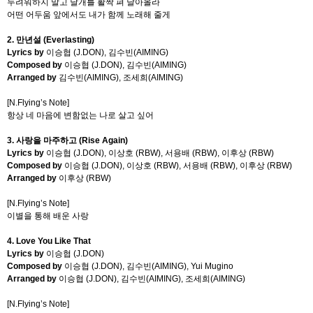
두려워하지 말고 날개를 활짝 펴 날아올라
어떤 어두움 앞에서도 내가 함께 노래해 줄게
2.
만년설
(Everlasting)
Lyrics by
이승협
(J.DON),
김수빈
(AIMING)
Composed by
이승협
(J.DON),
김수빈
(AIMING)
Arranged by
김수빈
(AIMING),
조세희
(AIMING)
[N.Flying’s Note]
항상 네 마음에 변함없는 나로 살고 싶어
3.
사랑을 마주하고
(Rise Again)
Lyrics by
이승협
(J.DON),
이상호
(RBW),
서용배
(RBW),
이후상
(RBW)
Composed by
이승협
(J.DON),
이상호
(RBW),
서용배
(RBW),
이후상
(RBW)
Arranged by
이후상
(RBW)
[N.Flying’s Note]
이별을 통해 배운 사랑
4. Love You Like That
Lyrics by
이승협
(J.DON)
Composed by
이승협
(J.DON),
김수빈
(AIMING), Yui Mugino
Arranged by
이승협
(J.DON),
김수빈
(AIMING),
조세희
(AIMING)
[N.Flying’s Note]