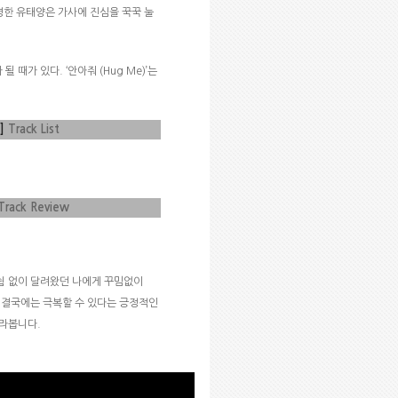
명한 유태양은 가사에 진심을 꾹꾹 눌
 될 때가 있다
.
‘안아줘
(Hug Me)’
는
)]
Track List
Track Review
쉼 없이 달려왔던 나에게 꾸밈없이
 결국에는 극복할 수 있다는 긍정적인
바라봅니다
.