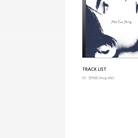
TRACK LIST
01. 안아줘 (Hug Me)