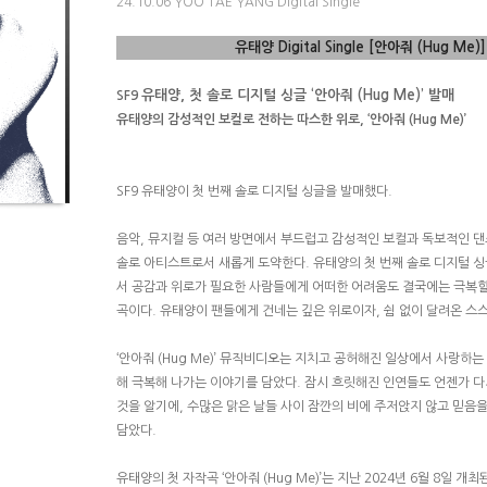
24.10.06 YOO TAE YANG Digital Single
유태양
Digital Single [
안아줘
(Hug Me)] 
유태양
,
첫 솔로 디지털 싱글
‘
안아줘
(Hug Me)’
발매
SF9
유태양의 감성적인 보컬로 전하는 따스한 위로
, ‘
안아줘
(Hug Me)’
SF9
유태양이 첫 번째 솔로 디지털 싱글을 발매했다
.
음악
,
뮤지컬 등 여러 방면에서 부드럽고 감성적인 보컬과 독보적인 
솔로 아티스트로서 새롭게 도약한다
.
유태양의 첫 번째 솔로 디지털 
서 공감과 위로가 필요한 사람들에게 어떠한 어려움도 결국에는 극복할
곡이다
.
유태양이 팬들에게 건네는 깊은 위로이자
,
쉼 없이 달려온 스
‘안아줘
(Hug Me)’
뮤직비디오는 지치고 공허해진 일상에서 사랑하는 
해 극복해 나가는 이야기를 담았다
.
잠시 흐릿해진 인연들도 언젠가 다
것을 알기에
,
수많은 맑은 날들 사이 잠깐의 비에 주저앉지 않고 믿음
담았다
.
유태양의 첫 자작곡
‘
안아줘
(Hug Me)’
는 지난
2024
년
6
월
8
일 개최