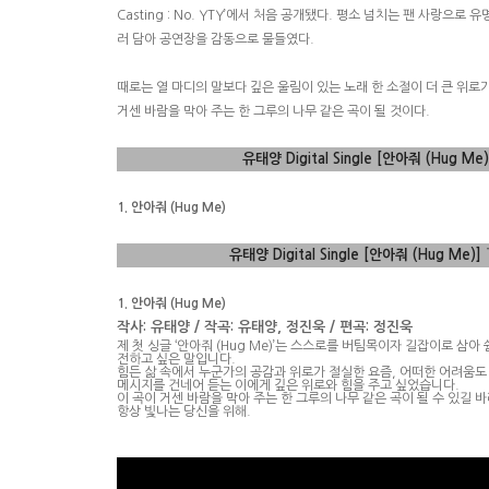
Casting : No. YTY’
에서 처음 공개됐다
.
평소 넘치는 팬 사랑으로 유
러 담아 공연장을 감동으로 물들였다
.
때로는 열 마디의 말보다 깊은 울림이 있는 노래 한 소절이 더 큰 위로가
거센 바람을 막아 주는 한 그루의 나무 같은 곡이 될 것이다
.
유태양
Digital Single [
안아줘
(Hug Me
1.
안아줘
(Hug Me)
유태양
Digital Single [
안아줘
(Hug Me)]
1.
안아줘
(Hug Me)
작사
:
유태양
/
작곡
:
유태양
,
정진욱
/
편곡
:
정진욱
제 첫 싱글 ‘안아줘
(Hug Me)’
는 스스로를 버팀목이자 길잡이로 삼아 
전하고 싶은 말입니다
.
힘든 삶 속에서 누군가의 공감과 위로가 절실한 요즘
,
어떠한 어려움도
메시지를 건네어 듣는 이에게 깊은 위로와 힘을 주고 싶었습니다
.
이 곡이 거센 바람을 막아 주는 한 그루의 나무 같은 곡이 될 수 있길 
항상 빛나는 당신을 위해
.