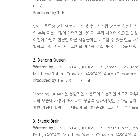
HUB)
Produced by
Tido
‘EX’
는 중독성 강한 멜로디가 인상적인 신스팝 장르로 청량한 
의 톡톡 튀는 보컬이 매력적인 곡이다
.
우리 사이에 있었던 감정
이전에 가볍게 만났던 다른 사람들과는 비교할 수 없을 만큼 내
황하고 나의 진심 어린 고백을 마주해 주길 바라는 마음을 담았
2. Dancing Queen
Written by
JIUNG, INTAK, JONGSEOB, James Quick, Matt
Matthew Robert Crawford (ASCAP),
Aaron Theodore
Produced by
Theo & The Climb
‘Dancing Queen’
은 몽환적인 사운드에 역동적인 비트가 어우
너의 모습에 사랑에 빠져 마치 무중력 상태에 있는 것처럼 몸에 
홀한 감정에 휩싸이는
,
매일이 달콤한 꿈같이 느껴지는 순간들을
3. Stupid Brain
Written by
JIUNG, INTAK, JONGSEOB, Donte Blaise, Joh
Fertig
(ASCAP), Matthew Robert Crawford (ASCAP), A