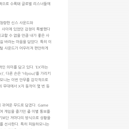
랙으로 수록돼 글로벌 리스너들에
 청량한 신스 사운드와
 사이에 있었던 감정이 특별했다
교할 수 없을 만큼 내가 좋은 사
주길 바라는 마음을 담았다
.
특히 이
지털 사운드가 어우러져 편안하게
적인 의미를 담고 있다
. ‘EX’
라는
e)’,
다른 손은
‘
너
(you)’
를 가리키
모니는 이번 안무를 감각적으로
의 무대에서
X
자 동작이 몇 번 등
 귀여운 무드로 담겼다
. Game
여 게임을 즐기던 중 이별 통보를
기보단 저마다의 방식으로 상황을
를 선사한다
.
특히 피원하모니는