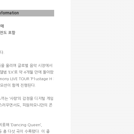
nformation
발매
전도 포함
한다
.
을 올리며 글로벌 음악 시장에서
 앨범
‘EX’
로 약
4
개월 만에 돌아왔
ony LIVE TOUR ‘P1ustage H :
로모션이 함께 진행된다
.
느끼는
‘
사랑
’
의 감정을 디지털 게임
랑스러우면서도
,
피원하모니만의 콘
비롯해
‘Dancing Queen’,
등 총 다섯 곡이 수록됐다
.
이 중