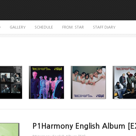
O
GALLERY
SCHEDULE
FROM. STAR
STAFF DIARY
P1Harmony English Album [E