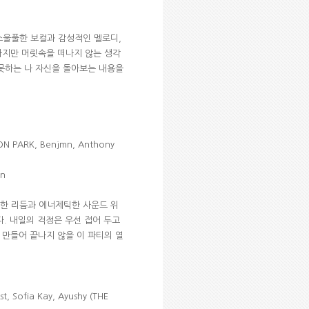
소울풀한 보컬과 감성적인 멜로디
,
하지만 머릿속을 떠나지 않는 생각
못하는 나 자신을 돌아보는 내용을
N PARK, Benjmn, Anthony
mn
한 리듬과 에너제틱한 사운드 위
다
.
내일의 걱정은 우선 접어 두고
 만들어 끝나지 않을 이 파티의 열
, Sofia Kay, Ayushy (THE