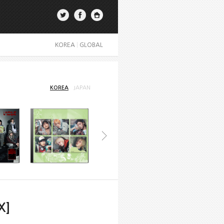
KOREA
|
GLOBAL
KOREA
JAPAN
X]