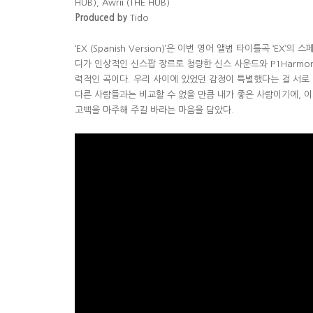
HUB), Awrii (THE HUB)
Produced by
Tido
‘EX (Spanish Version)’
은 이번 영어 앨범 타이틀곡
‘EX’
의 스
디가 인상적인 신스팝 장르로 청량한 신스 사운드와
P1Harmo
력적인 곡이다
.
우리 사이에 있었던 감정이 특별했다는 걸 서로
다른 사람들과는 비교할 수 없을 만큼 내가 좋은 사람이기에
,
이
고백을 마주해 주길 바라는 마음을 담았다
.