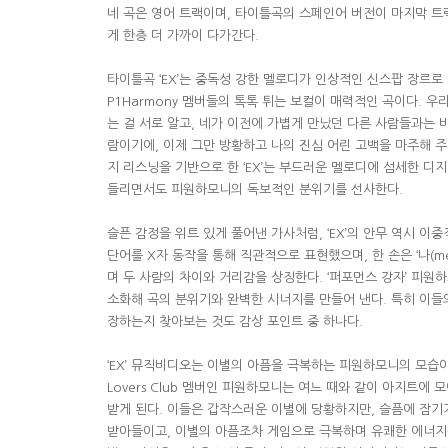
네 곡은 영어 트랙이며
,
타이틀곡의 스페인어 버전이 마지막 트
게 한층 더 가까이 다가간다
.
타이틀곡
‘EX’
는 중독성 강한 멜로디가 인상적인 신스팝 장르로
P1Harmony
멤버들의 톡톡 튀는 보컬이 매력적인 곡이다
.
우리
는 걸 서로 알고
,
네가 이전에 가볍게 만났던 다른 사람들과는 비
람이기에
,
이제 그만 방황하고 나의 진심 어린 고백을 마주해 
지 리스닝을 기반으로 한
‘EX’
는 부드러운 멜로디에 섬세한 디
들리면서도 피원하모니의 독보적인 분위기를 선사한다
.
슬픈 감정을 위트 있게 풀어낸 가사처럼
, ‘EX’
의 안무 역시 이중
단어를
X
자 동작을 통해 직관적으로 표현했으며
,
한 손은
‘
나
(m
며 두 사람의 차이와 거리감을 상징한다
. ‘
퍼포먼스 강자
’
피원하
소화해 곡의 분위기와 완벽한 시너지를 만들어 낸다
.
특히 이들
장하는지 찾아보는 것도 감상 포인트 중 하나다
.
‘EX’
뮤직비디오는 이별의 아픔을 극복하는 피원하모니의 모습이
Lovers Club
멤버인 피원하모니는 여느 때와 같이 아지트에 모
받게 된다
.
이들은 갑작스러운 이별에 당황하지만
,
슬픔에 잠기
받아들이고
,
이별의 아픔조차 게임으로 극복하며 유쾌한 에너지