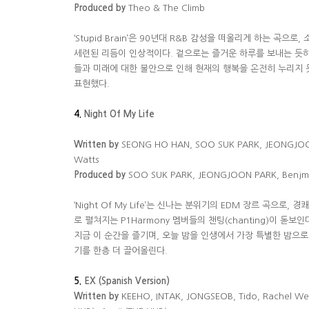
Produced by
Theo & The Climb
‘Stupid Brain’
은
90
년대
R&B
감성을 떠올리게 하는 곡으로
,
세련된 리듬이 인상적이다
.
겉으로는 즐거운 하루를 보내는 듯
들과 미래에 대한 불안으로 인해 현재의 행복을 온전히 누리지 
표현했다
.
4.
Night Of My Life
Written by
SEONG HO HAN, SOO SUK PARK, JEONGJOO
Watts
Produced by
SOO SUK PARK, JEONGJOON PARK, Benj
‘Night Of My Life’
는 신나는 분위기의
EDM
장르 곡으로
,
경쾌
로 펼쳐지는
P1Harmony
멤버들의 챈팅
(chanting)
이 돋보인
지금 이 순간을 즐기며
,
오늘 밤을 인생에서 가장 특별한 밤으로
기를 한층 더 끌어올린다
.
5.
EX (Spanish Version)
Written by
KEEHO, INTAK, JONGSEOB, Tido, Rachel West