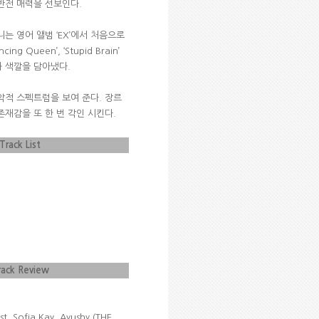
 반전 매력을 선보인다
.
니는 영어 앨범
‘EX’
에서 처음으로
ancing Queen’, ‘Stupid Brain’
과 색깔을 담아냈다
.
음악적 스펙트럼을 보여 준다
.
장르
존재감을 또 한 번 각인 시킨다
.
Track List
rack Review
, Sofia Kay, Ayushy (THE