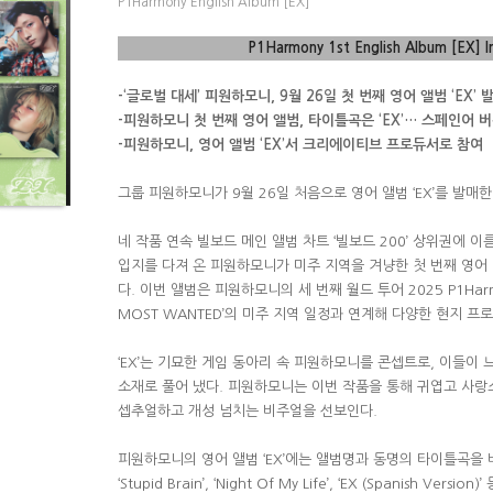
P1Harmony English Album [EX]
P1Harmony 1st English Album [EX] I
-‘
글로벌 대세
’
피원하모니
, 9
월
26
일 첫 번째 영어 앨범
‘EX’
-
피원하모니 첫 번째 영어 앨범
,
타이틀곡은
‘EX’…
스페인어 버
-
피원하모니
,
영어 앨범
‘EX’
서 크리에이티브 프로듀서로 참여
그룹 피원하모니가
9
월
26
일 처음으로 영어 앨범
‘EX’
를 발매
네 작품 연속 빌보드 메인 앨범 차트
‘
빌보드
200’
상위권에 이름
입지를 다져 온 피원하모니가 미주 지역을 겨냥한 첫 번째 영어
다
.
이번 앨범은 피원하모니의 세 번째 월드 투어
2025 P1Harm
MOST WANTED’
의 미주 지역 일정과 연계해 다양한 현지 프
‘
EX’
는 기묘한 게임 동아리 속 피원하모니를 콘셉트로
,
이들이 
소재로 풀어 냈다
.
피원하모니는 이번 작품을 통해 귀엽고 사
셉추얼하고 개성 넘치는 비주얼을 선보인다
.
피원하모니의 영어 앨범
‘EX’
에는 앨범명과 동명의 타이틀곡을 
‘Stupid Brain’, ‘Night Of My Life’, ‘EX (Spanish Version)’