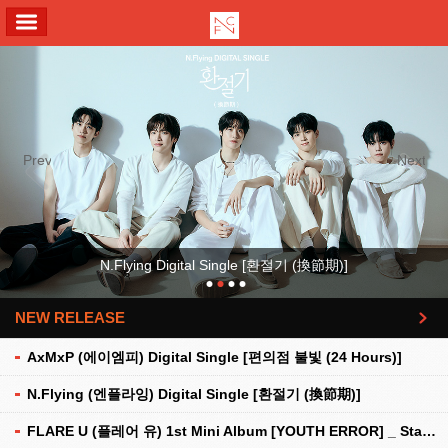
ALL MENU
Previous
Next
N.Flying Digital Single [환절기 (換節期)]
NEW RELEASE
더보기
AxMxP (에이엠피) Digital Single [편의점 불빛 (24 Hours)]
N.Flying (엔플라잉) Digital Single [환절기 (換節期)]
FLARE U (플레어 유) 1st Mini Album [YOUTH ERROR] _ Stationery Kit Ver.