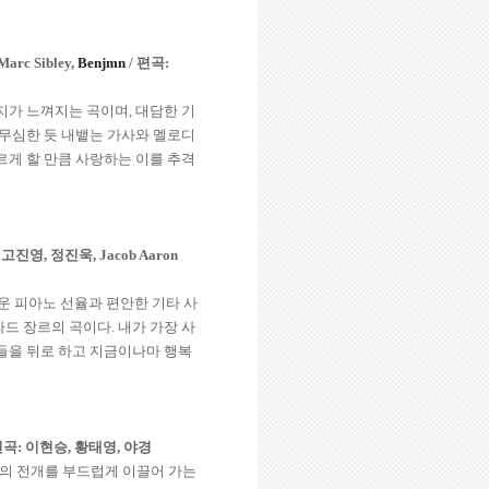
Marc Sibley,
Benjmn
/
편곡
:
너지가 느껴지는 곡이며
,
대담한 기
무심한 듯 내뱉는 가사와 멜로디
르게 할 만큼 사랑하는 이를 추격
,
고진영
,
정진욱
, Jacob Aaron
운 피아노 선율과 편안한 기타 사
라드 장르의 곡이다
.
내가 가장 사
들을 뒤로 하고 지금이나마 행복
편곡
:
이현승
,
황태영
,
야경
곡의 전개를 부드럽게 이끌어 가는