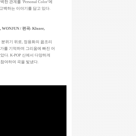
완벽한 관계를
‘Personal Color’
에
 고백하는 이야기를 담고 있다
.
lon, WONJUN
/
편곡
:
Klozer,
 분위기 위로
,
정용화의 읊조리
가를 기억하며 그리움에 빠진 어
담았다
. K-POP
신에서 다양하게
 참여하여 곡을 빛냈다
.