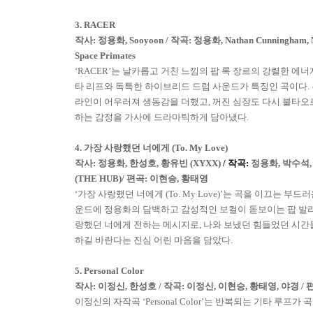
3. RACER
작사
:
정용화
, Sooyoon
/
작곡
:
정용화
, Nathan Cunningham, 
Space Primates
‘RACER’
는 날카롭고 거친 느낌의 팝 록 장르의 강렬한 에
타 리프와 독특한 하이브리드 드럼 사운드가 특징인 곡이다
.
라인이 어우러져 생동감을 더했고
,
꺼진 심장도 다시 불타오
하는 감정을 가사에 드라마틱하게 담아냈다
.
4.
가장 사랑했던 너에게
(To. My Love)
작사
:
정용화
,
한성호
,
황유빈
(XYXX)
/
작곡
:
정용화
,
박수석
(THE HUB)
/
편곡
:
이현승
,
황태영
‘
가장 사랑했던 너에게
(To. My Love)’
는 곡을 이끄는 부드러
운드에 정용화의 담백하고 감성적인 보컬이 돋보이는 팝 발
랑했던 너에게 전하는 메시지로
,
나와 보냈던 힘들었던 시간
하길 바란다는 진심 어린 마음을 담았다
.
5. Personal Color
작사
:
이정신
,
한성호
/
작곡
:
이정신
,
이현승
,
황태영
,
야경
/
이정신의 자작곡
‘Personal Color’
는 반복되는 기타 루프가 