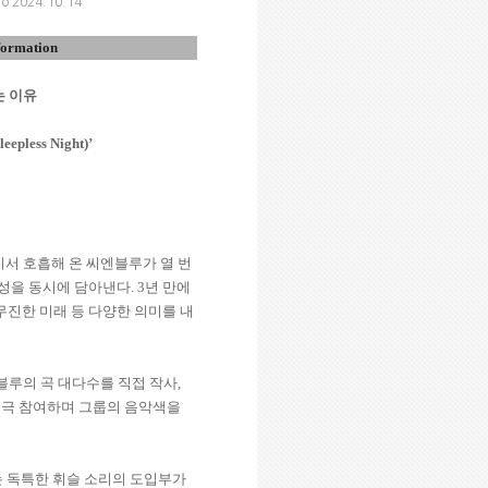
io 2024.10.14
formation
는 이유
leepless Night)’
서 호흡해 온 씨엔블루가 열 번
성을 동시에 담아낸다
. 3
년 만에
진한 미래 등 다양한 의미를 내
블루의 곡 대다수를 직접 작사
,
적극 참여하며 그룹의 음악색을
는 독특한 휘슬 소리의 도입부가