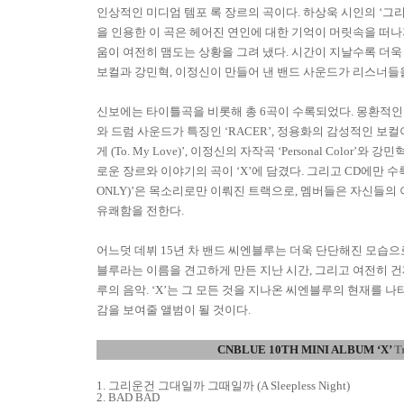
인상적인 미디엄 템포 록 장르의 곡이다
.
하상욱 시인의
‘
그리
을 인용한 이 곡은 헤어진 연인에 대한 기억이 머릿속을 떠나
움이 여전히 맴도는 상황을 그려 냈다
.
시간이 지날수록 더욱
보컬과 강민혁
,
이정신이 만들어 낸 밴드 사운드가 리스너들
신보에는 타이틀곡을 비롯해 총
6
곡이 수록되었다
.
몽환적인
와 드럼 사운드가 특징인
‘RACER’,
정용화의 감성적인 보컬
게
(To. My Love)’,
이정신의 자작곡
‘Personal Color’
와 강민
로운 장르와 이야기의 곡이
‘X’
에 담겼다
.
그리고
CD
에만 수
ONLY)’
은 목소리로만 이뤄진 트랙으로
,
멤버들은 자신들의 
유쾌함을 전한다
.
어느덧 데뷔
15
년 차 밴드 씨엔블루는 더욱 단단해진 모습으
블루라는 이름을 견고하게 만든 지난 시간
,
그리고 여전히 건
루의 음악
. ‘X’
는 그 모든 것을 지나온 씨엔블루의 현재를 
감을 보여줄 앨범이 될 것이다
.
CNBLUE 10TH MINI ALBUM
‘
X
’
T
1.
그리운건 그대일까 그때일까
(A Sleepless Night)
2. BAD BAD