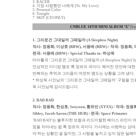
3. RACER
4.
가장 사랑했던 너에게
(To. My Love)
5. Personal Color
6. Tonight
7. SKIT (CD ONLY)
CNBLUE 10TH MINI ALBUM
‘
X
’
Tra
1.
그리운건 그대일까 그때일까
(A Sleepless Night)
작사
:
정용화
,
이상호
(RBW),
서용배
(RBW)
/
작곡
:
정용화
,
편곡
:
서용배
(RBW) / Special Thanks to:
하상욱
타이틀곡
‘
그리운건 그대일까 그때일까
(A Sleepless Night)’
인상적인 미디엄 템포 록 장르의 곡이다
.
헤어진 연인에 대한
반복되는 추억과 그리움이 여전히 맴도는 상황을 그려 냈다
.
*
하상욱 시인님의
‘
그리운건 그대일까 그때일까
’
구절을 인
욱 시인님께 감사드립니다
.
2. BAD BAD
작사
:
정용화
,
한성호
, Sooyoon,
황유빈
(XYXX)
/
작곡
:
정용
Sibley, Jacob Aaron (THE HUB)
/
편곡
:
Space Primates
‘BAD BAD’
는 블루지한 보컬과 리드미컬한 베이스 라인이 
낌을 자아내는 팝 록 장르의 곡이다
.
가사에는 사랑하는 상대
야 하는 상황인 걸 알지만
,
그 사람을 놓치고 싶지 않은 딜레