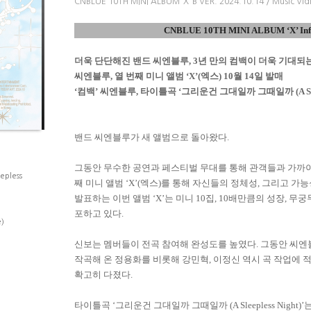
CNBLUE 10TH MINI ALBUM ‘X’ B VER. 2024.10.14 / Music Vid
CNBLUE 10TH MINI ALBUM
‘
X
’
In
더욱 단단해진 밴드 씨엔블루
, 3
년 만의 컴백이 더욱 기대되
씨엔블루
,
열 번째 미니 앨범
‘X’(
엑스
) 10
월
14
일 발매
‘컴백’ 씨엔블루
,
타이틀곡
‘
그리운건 그대일까 그때일까
(A S
밴드 씨엔블루가 새 앨범으로 돌아왔다
.
그동안 무수한 공연과 페스티벌 무대를 통해 관객들과 가까이
pless
째 미니 앨범
‘X’(
엑스
)
를 통해 자신들의 정체성
,
그리고 가능
발표하는 이번 앨범
‘X’
는 미니
10
집
, 10
배만큼의 성장
,
무궁무
포하고 있다
.
)
신보는 멤버들이 전곡 참여해 완성도를 높였다
.
그동안 씨엔
작곡해 온 정용화를 비롯해 강민혁
,
이정신 역시 곡 작업에 
확고히 다졌다
.
타이틀곡
‘
그리운건 그대일까 그때일까
(A Sleepless Night)’