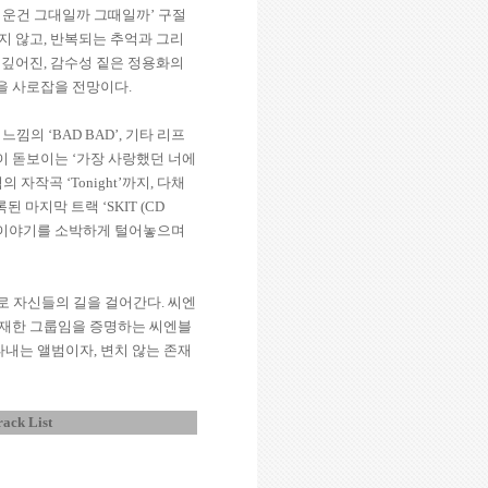
운건 그대일까 그때일까
’
구절
지 않고
,
반복되는 추억과 그리
 깊어진
,
감수성 짙은 정용화의
을 사로잡을 전망이다
.
 느낌의
‘BAD BAD’,
기타 리프
이 돋보이는
‘
가장 사랑했던 너에
혁의 자작곡
‘Tonight’
까지
,
다채
록된 마지막 트랙
‘SKIT (CD
이야기를 소박하게 털어놓으며
로 자신들의 길을 걸어간다
.
씨엔
재한 그룹임을 증명하는 씨엔블
나타내는 앨범이자
,
변치 않는 존재
rack List