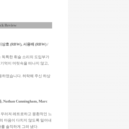
ck Review
이상호
(RBW),
서용배
(RBW)
/
는 독특한 휘슬 소리의 도입부가
 기억이 머릿속을 떠나지 않고
,
용하였습니다
.
허락해 주신 하상
화
, Nathan Cunningham, Marc
어우러져 레트로하고 몽환적인 느
의 마음이 다치지 않도록 밀어내
마를 솔직하게 그려 냈다
.