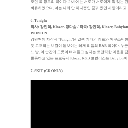
모던 록 장르의 곡이다
.
가사에는 서로가 서로에게 딱 맞는 
비유하였으며
,
너는 나의 단 하나뿐인 꿈꿔 왔던 사랑이라고
6. Tonight
작사
:
강민혁
, Klozer,
경다솜
/
작곡
:
강민혁
, Klozer, Baby
WONJUN
강민혁의 자작곡
‘Tonight’
은 일렉 기타의 리프와 어쿠스틱한
듯 고조되는 보컬이 돋보이는 레게 리듬의
R&B
곡이다
.
누군
느 밤
,
이 순간에 오롯이 빠져들고 싶다는 로맨틱한 마음을 
활동하고 있는 프로듀서
Klozer, R&B
보컬리스트
Babylon
이
7. SKIT (CD ONLY)